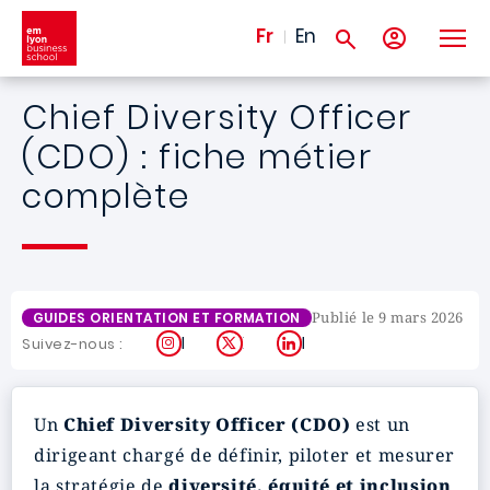
Aller au contenu principal
Fr
En
Chief Diversity Officer
(CDO) : fiche métier
complète
Publié le 9 mars 2026
GUIDES ORIENTATION ET FORMATION
Instagram
X
LinkedIn
Suivez-nous :
Un
Chief Diversity Officer (CDO)
est un
dirigeant chargé de définir, piloter et mesurer
la stratégie de
diversité, équité et inclusion