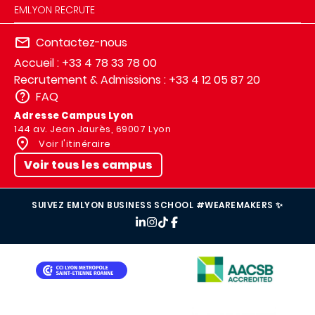
EMLYON RECRUTE
Contactez-nous
Accueil : +33 4 78 33 78 00
Recrutement & Admissions : +33 4 12 05 87 20
FAQ
Adresse Campus Lyon
144 av. Jean Jaurès, 69007 Lyon
Voir l'itinéraire
Voir tous les campus
SUIVEZ EMLYON BUSINESS SCHOOL #WEAREMAKERS ✨
IMAGE
IMAGE
IMAGE
IMAGE