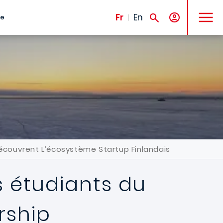
MENU
Fr
En
te
Découvrent L’écosystème Startup Finlandais
s étudiants du
rship