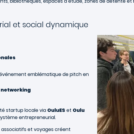
nts, bibliothèques, espaces d’étude, zones de détente et 
al et social dynamique
Image
onales
l’événement emblématique de pitch en
 networking
é startup locale via
OuluES
et
Oulu
système entrepreneurial.
s associatifs et voyages créent