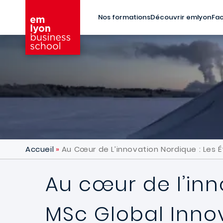
Aller au contenu principal
Nos formations
Découvrir emlyon
Fac
Accueil
Au Cœur de L’innovation Nordique : Les 
Au cœur de l’inn
MSc Global Inno