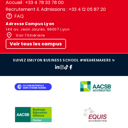
Accueil : +33 4 78 33 78 00
Recrutement & Admissions : +33 4 12 05 87 20
FAQ
Adresse Campus Lyon
144 av. Jean Jaurès, 69007 Lyon
Voir l'itinéraire
Voir tous les campus
SUIVEZ EMLYON BUSINESS SCHOOL #WEAREMAKERS ✨
IMAGE
IMAGE
IMAGE
IMAGE