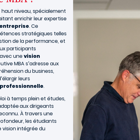
 haut niveau, spécialement
tant enrichir leur expertise
’entreprise
. Ce
tences stratégiques telles
stion de la performance, et
ux participants
e avec une
vision
ecutive MBA s’adresse aux
réhension du business,
’élargir leurs
professionnelle
.
loi à temps plein et études,
 adaptée
aux dirigeants
reconnu. À travers une
ofondeur, les étudiants
 vision intégrée du