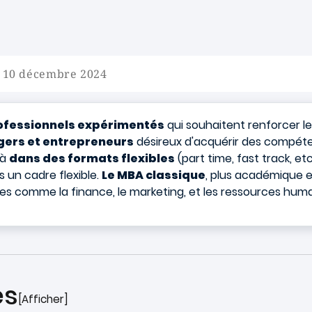
e 10 décembre 2024
rofessionnels expérimentés
qui souhaitent renforcer l
gers et entrepreneurs
désireux d'acquérir des compéte
 à
dans des formats flexibles
(part time, fast track, e
un cadre flexible.
Le MBA classique
, plus académique e
es comme la finance, le marketing, et les ressources huma
es
[Afficher]