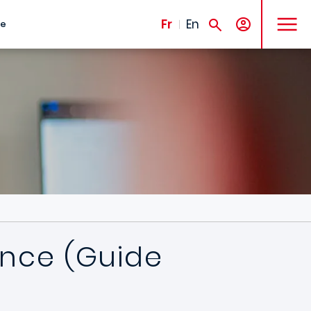
MENU
Fr
En
te
ence (Guide