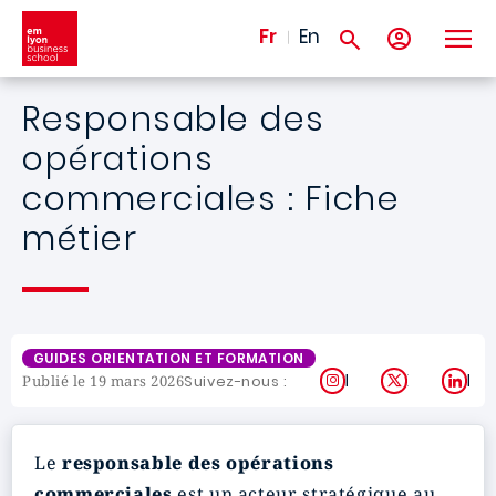
Aller au contenu principal
Fr
En
Responsable des
opérations
commerciales : Fiche
métier
GUIDES ORIENTATION ET FORMATION
Instagram
X
Lin
Suivez-nous :
Publié le 19 mars 2026
Le
responsable des opérations
commerciales
est un acteur stratégique au