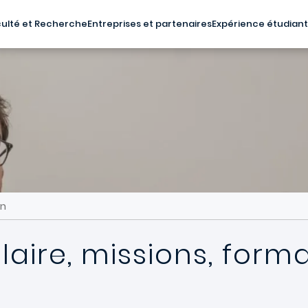
ulté et Recherche
Entreprises et partenaires
Expérience étudian
on
laire, missions, form