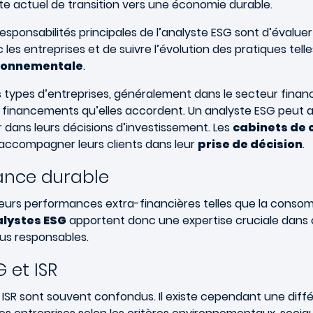
xte actuel de transition vers une économie durable.
responsabilités principales de l’analyste ESG sont d’évaluer
es entreprises et de suivre l’évolution des pratiques tel
ironnementale
.
s types d’entreprises, généralement dans le secteur financ
 financements qu’elles accordent. Un analyste ESG peut au
 dans leurs décisions d’investissement. Les
cabinets de c
accompagner leurs clients dans leur
prise de décision
.
nance durable
 leurs performances extra-financières telles que la consom
lystes ESG
apportent donc une expertise cruciale dans c
plus responsables.
 et ISR
t ISR sont souvent confondus. Il existe cependant une diff