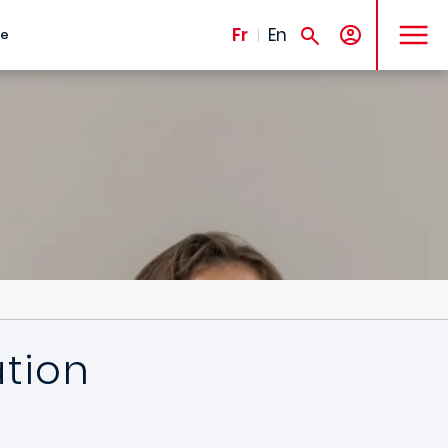
MENU
Fr
En
te
ation