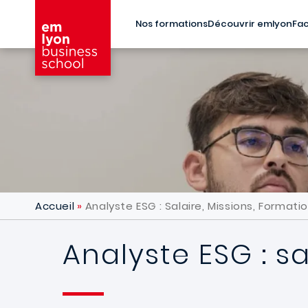
Aller au contenu principal
Nos formations
Découvrir emlyon
Fac
Accueil
Analyste ESG : Salaire, Missions, Formati
Analyste ESG : sa