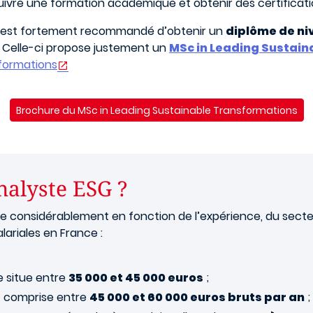
suivre une formation académique et obtenir des certifica
il est fortement recommandé d’obtenir un
diplôme de ni
. Celle-ci propose justement un
MSc in Leading Sustai
sformations
Brochure du MSc in Leading Sustainable Transformations
analyste ESG ?
e considérablement en fonction de l’expérience, du secteur 
lariales en France :
se situe entre
35 000 et 45 000 euros
;
st comprise entre
45 000 et 60 000 euros bruts par an
;