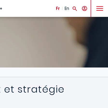
MENU
Fr
En
te
 et stratégie