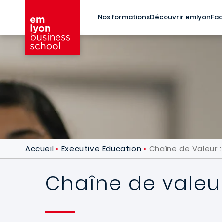
Aller au contenu principal
Nos formations
Découvrir emlyon
Fac
Accueil
Executive Education
Chaîne de Valeur :
Chaîne de valeur