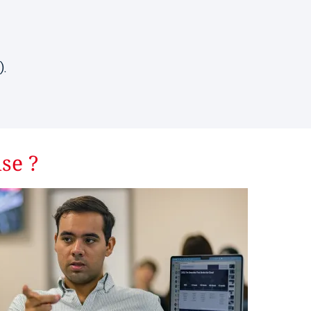
).
se ?