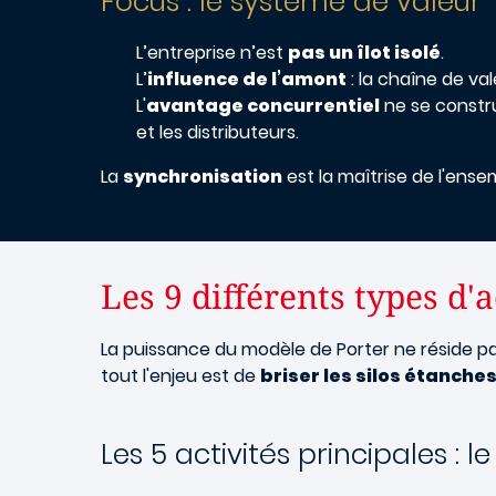
Focus : le système de valeur
L’entreprise n’est
pas un îlot isolé
.
L’
influence de l’amont
: la chaîne de va
L'
avantage concurrentiel
ne se construi
et les distributeurs.
La
synchronisation
est la maîtrise de l'ense
Les 9 différents types d'
La puissance du modèle de Porter ne réside pas
tout l'enjeu est de
briser les silos étanche
Les 5 activités principales : 