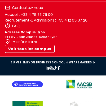
Contactez-nous
Accueil : +33 4 78 33 78 00
Recrutement & Admissions : +33 4 12 05 87 20
FAQ
Adresse Campus Lyon
144 av. Jean Jaurès, 69007 Lyon
Voir l'itinéraire
Voir tous les campus
SUIVEZ EMLYON BUSINESS SCHOOL #WEAREMAKERS ✨
IMAGE
IMAGE
IMAGE
IMAGE