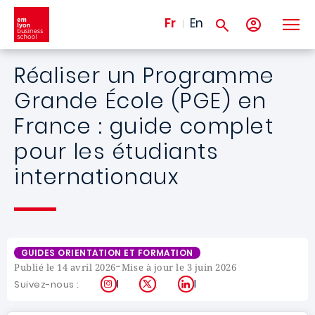
Aller au contenu principal
Fr
En
Réaliser un Programme
Grande École (PGE) en
France : guide complet
pour les étudiants
internationaux
GUIDES ORIENTATION ET FORMATION
-
Publié le 14 avril 2026
Mise à jour le 3 juin 2026
Instagram
X
LinkedIn
Suivez-nous :