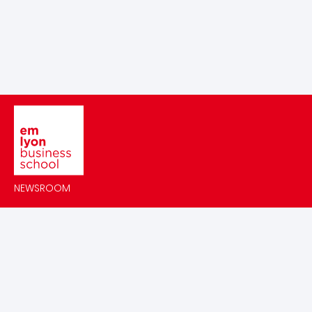
Image
NEWSROOM
AGENDA
ALUMNI
FAIRE UN DON À LA FONDATION EMLYON
EMLYON RECRUTE