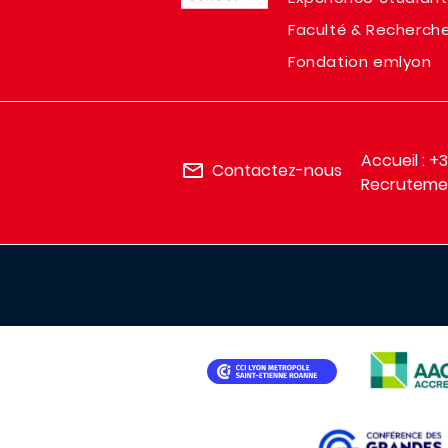
Faculté & Recherch
Fondation emlyon
Accueil : +
Contactez-nous
Recrutemen
IMAGE
IMAGE
IMAGE