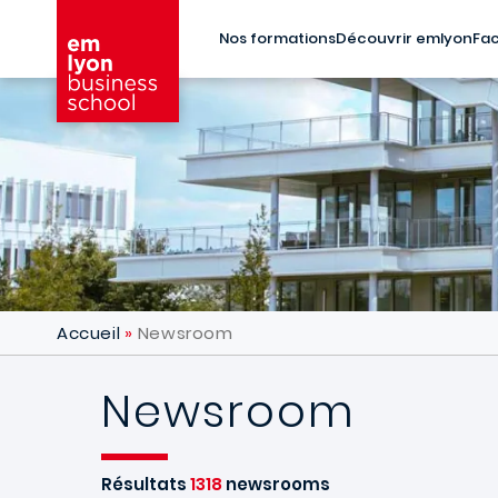
Aller au contenu principal
Nos formations
Découvrir emlyon
Fac
Accueil
Newsroom
Newsroom
Résultats
1318
newsrooms