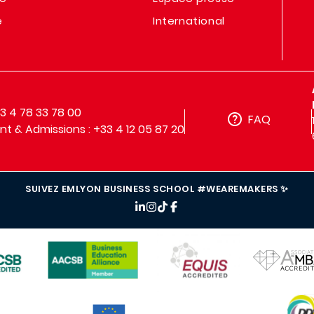
e
International
33 4 78 33 78 00
FAQ
t & Admissions : +33 4 12 05 87 20
SUIVEZ EMLYON BUSINESS SCHOOL #WEAREMAKERS ✨
IMAGE
IMAGE
IMAGE
IMAG
IMAGE