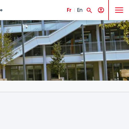
MENU
Fr
En
te