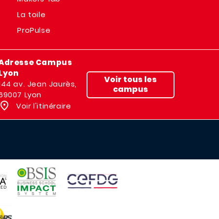
La toile
ProPulse
Adresse Campus
Lyon
Voir tous les
144 av. Jean Jaurès,
campus
69007 Lyon
Voir l'itinéraire
IMAGE
IMAGE
E