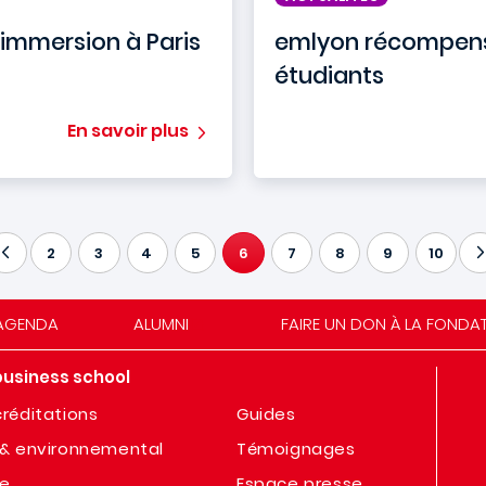
 immersion à Paris
emlyon récompens
étudiants
En savoir plus
2
3
4
5
6
7
8
9
10
PAGE COURANTE
AGENDA
ALUMNI
FAIRE UN DON À LA FONDA
business school
réditations
Guides
& environnemental
Témoignages
te
Espace presse