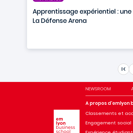
Apprentissage expérientiel : une
La Défense Arena
NEWSROOM
A propos d'emlyon 
Image
Classements et acc
Engagement social 
Expérience étudian