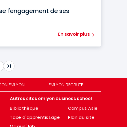
e l’engagement de ses
En savoir plus
TION EMLYON
EMLYON RECRUTE
Autres sites emlyon business school
Bibliothèque
Campus Asie
Taxe d'apprentissage
Plan du site
Makers' lab