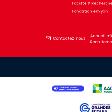
Faculté & Recherch
Fondation emlyon
Accueil : +
Contactez-nous
Recrutemen
IMAGE
IMAGE
IMAGE