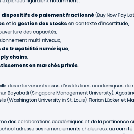
s explorées figuraient notamment :
s
dispositifs de paiement fractionné
(Buy Now Pay Lat
es
et la
gestion des stocks
en contexte d’incertitude,
uverture des capacités,
sionnement multi-niveaux,
 de traçabilité numérique
,
pply chains
,
stissement en marchés privés
.
ueillir des intervenants issus d’institutions académiques 
ur Boyabatli (Singapore Management University), Agostino
lis (Washington University in St. Louis), Florian Lücker et 
e des collaborations académiques et de la pertinence cro
s school adresse ses remerciements chaleureux au comité