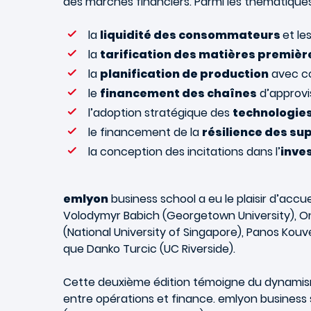
des marchés financiers. Parmi les thématique
la
liquidité des consommateurs
et le
la
tarification des matières premièr
la
planification de production
avec co
le
financement des chaînes
d’approvi
l’adoption stratégique des
technologies
le financement de la
résilience des su
la conception des incitations dans l’
inve
emlyon
business school a eu le plaisir d’acc
Volodymyr Babich (Georgetown University), On
(National University of Singapore), Panos Kouve
que Danko Turcic (UC Riverside).
Cette deuxième édition témoigne du dynamism
entre opérations et finance. emlyon busines