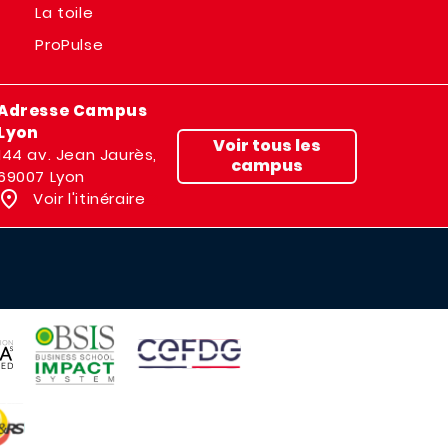
La toile
ProPulse
Adresse Campus
Lyon
Voir tous les
144 av. Jean Jaurès,
campus
69007 Lyon
Voir l'itinéraire
IMAGE
IMAGE
E