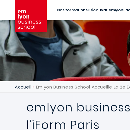
Aller au contenu principal
Nos formations
Découvrir emlyon
Fac
Accueil
Emlyon Business School Accueille La 2e Éd
emlyon business 
l’iForm Paris