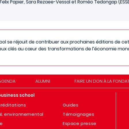
Felix Papier, Sara Rezaee-Vessal et Roméo Tedongap (ESSE
ol se réjouit de contribuer aux prochaines éditions de ce
eux clés au cœur des transformations de l’économie mond
AGENDA
ALUMNI
FAIRE UN DON À LA FONDA
business school
réditations
Guides
& environnemental
Témoignages
te
Espace presse