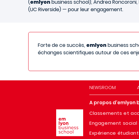
(
emlyon
business school), Andrea Roncoroni, 
(UC Riverside) — pour leur engagement.
Forte de ce succès,
emlyon
business scho
échanges scientifiques autour de ces enj
NEWSROOM
A propos d'emlyon 
Image
Classements et acc
Engagement social 
Expérience étudian