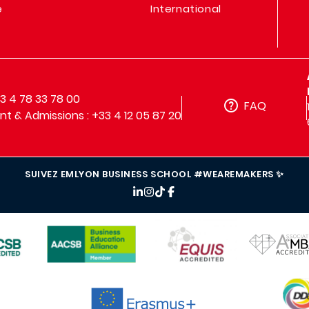
e
International
33 4 78 33 78 00
FAQ
t & Admissions : +33 4 12 05 87 20
SUIVEZ EMLYON BUSINESS SCHOOL #WEAREMAKERS ✨
IMAGE
IMAGE
IMAGE
IMAG
IMAGE