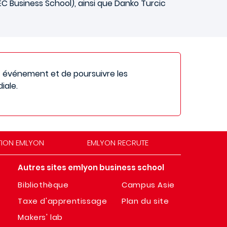
C Business School), ainsi que Danko Turcic
t événement et de poursuivre les
iale.
TION EMLYON
EMLYON RECRUTE
Autres sites emlyon business school
Bibliothèque
Campus Asie
Taxe d'apprentissage
Plan du site
Makers' lab