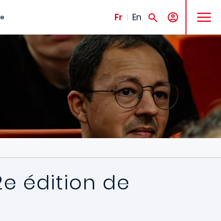
MENU
Fr
En
te
2e édition de