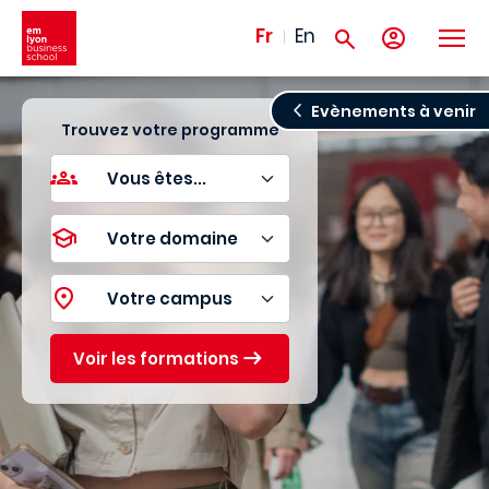
Aller au contenu principal
Fr
En
Evènements à venir
Trouvez votre programme
Voir les formations