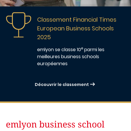
Image
Classement Financial Times
European Business Schools
2025
e
emlyon
se classe 10
parmi les
meilleures business schools
européennes
Découvrir le classement
emlyon business school