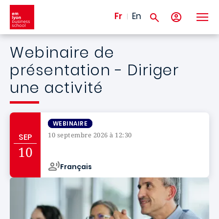
Aller au contenu principal
Fr
En
Webinaire de
présentation - Diriger
une activité
WEBINAIRE
10 septembre 2026 à 12:30
SEP
Campus de
10
Français