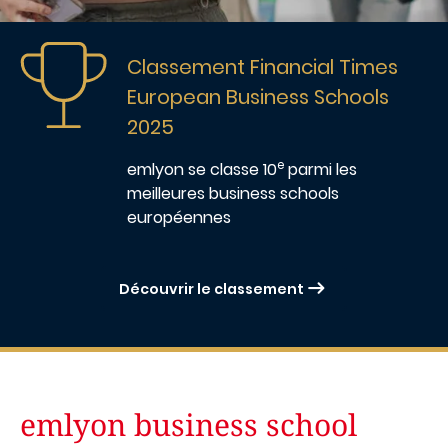
Image
Classement Financial Times
European Business Schools
2025
e
emlyon
se classe 10
parmi les
meilleures business schools
européennes
Découvrir le classement
emlyon business school