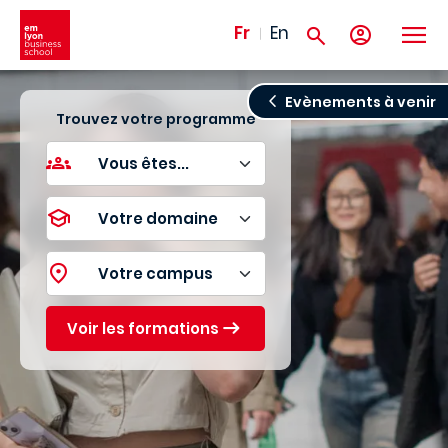
Aller au contenu principal
Fr
En
Evènements à venir
Trouvez votre programme
Voir les formations