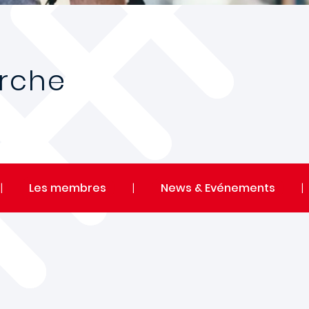
erche
|
Les membres
|
News & Evénements
|