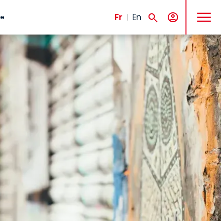
MENU
Fr
En
te