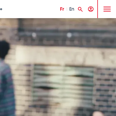
MENU
Fr
En
te