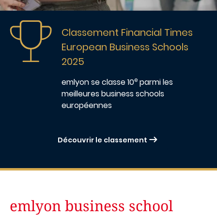
Image
Classement Financial Times
European Business Schools
2025
e
emlyon
se classe 10
parmi les
meilleures business schools
européennes
Découvrir le classement
emlyon business school