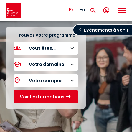
Aller au contenu principal
Fr
En
Evènements à venir
Trouvez votre programme
Voir les formations