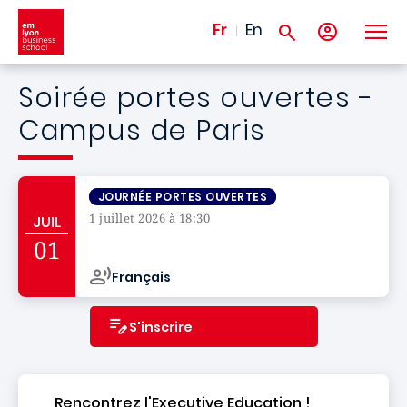
Aller au contenu principal
Fr
En
Soirée portes ouvertes -
Campus de Paris
JOURNÉE PORTES OUVERTES
1 juillet 2026 à 18:30
JUIL
Campus de
01
Français
S'inscrire
Rencontrez l'Executive Education !