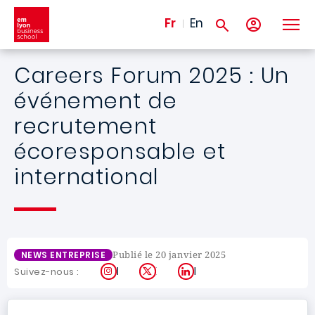
Aller au contenu principal
Fr
En
Careers Forum 2025 : Un
événement de
recrutement
écoresponsable et
international
Publié le 20 janvier 2025
NEWS ENTREPRISE
Instagram
X
LinkedIn
Suivez-nous :