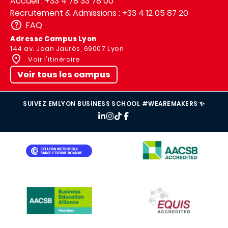
Accueil : +33 4 78 33 78 00
Recrutement & Admissions : +33 4 12 05 87 20
FAQ
Adresse Campus Lyon
144 av. Jean Jaurès, 69007 Lyon
Voir l'itinéraire
Voir tous les campus
SUIVEZ EMLYON BUSINESS SCHOOL #WEAREMAKERS ✨
IMAGE
IMAGE
IMAGE
IMAGE