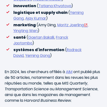
innovation
(
Tatiana Khvatova
)
logistique et supply chain
(
Yeming
Gong
,
Ajay Kumar
)
marketing
(
Amy Ding,
Moritz Joerling
,
Yingting Wen
)
santé
(
Gaetan Bakalli
,
Franck
Jaotombo
)
systèmes d’information
(
Rodreck
David
,
Yeming Gong
)
En 2024, les chercheurs affiliés à
AIM
ont publié plus
de 50 articles, notamment dans les revues les plus
réputées au monde, telles que
MIS Quarterly
,
Transportation Science
ou
Management Science
,
ainsi que dans les magazines de management
comme la
Harvard Business Review
.