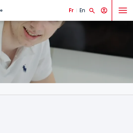
MENU
Fr
En
te