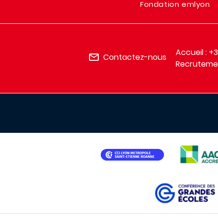
Fondation emlyon
Accueil : +
Contactez-nous
Recrutemen
IMAGE
IMAGE
IMAGE