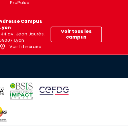
ProPulse
Adresse Campus
Lyon
Voir tous les
144 av. Jean Jaurès,
campus
69007 Lyon
Voir l'itinéraire
IMAGE
IMAGE
E