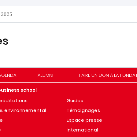
 2025
es
AGENDA
ALUMNI
FAIRE UN DON À LA FONDA
business school
réditations
Guides
& environnemental
Témoignages
te
Espace presse
e
International