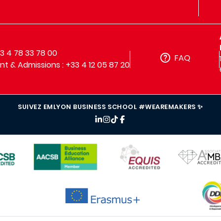
33 4 78 33 78 00
FAQ
t & Admissions : +33 4 12 05 87 20
SUIVEZ EMLYON BUSINESS SCHOOL #WEAREMAKERS ✨
IMAGE
IMAGE
IMAGE
IMAG
IMAGE