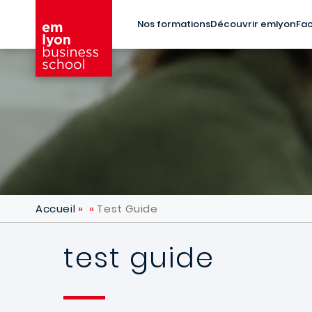
Aller au contenu principal
Nos formations
Découvrir emlyon
Fac
Accueil
Test Guide
test guide