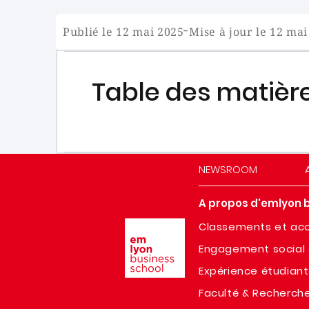
-
Publié le 12 mai 2025
Mise à jour le 12 mai
Table des matièr
NEWSROOM
A propos d'emlyon 
Image
Classements et acc
Engagement social 
Expérience étudian
Faculté & Recherch