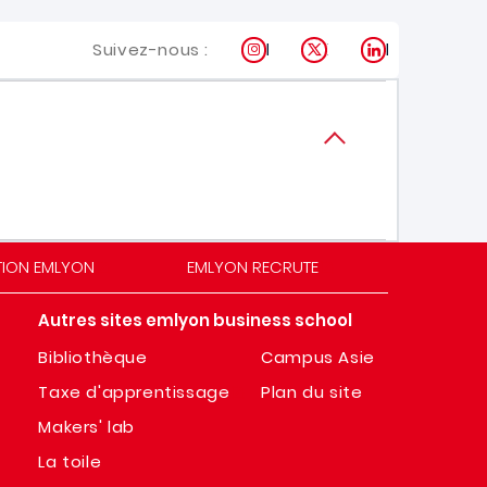
Instagram
X
LinkedIn
Suivez-nous :
TION EMLYON
EMLYON RECRUTE
Autres sites emlyon business school
Bibliothèque
Campus Asie
Taxe d'apprentissage
Plan du site
Makers' lab
La toile