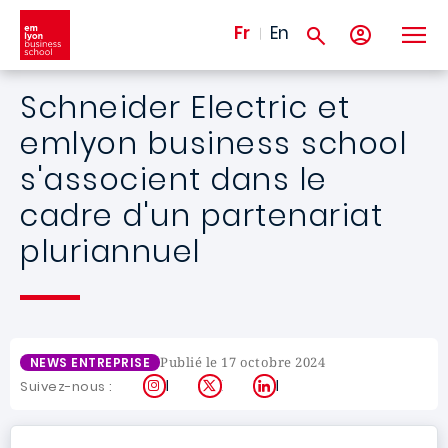
Aller au contenu principal
Fr
En
Schneider Electric et
emlyon business school
s'associent dans le
cadre d'un partenariat
pluriannuel
Publié le 17 octobre 2024
NEWS ENTREPRISE
Instagram
X
LinkedIn
Suivez-nous :