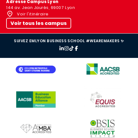
Adresse Campus Lyon
144 av. Jean Jaurès, 69007 Lyon
Voir l'itinéraire
Voir tous les campus
SUIVEZ EMLYON BUSINESS SCHOOL #WEAREMAKERS ✨
IMAGE
IMAGE
IMAGE
IMAGE
IMAGE
IMAGE