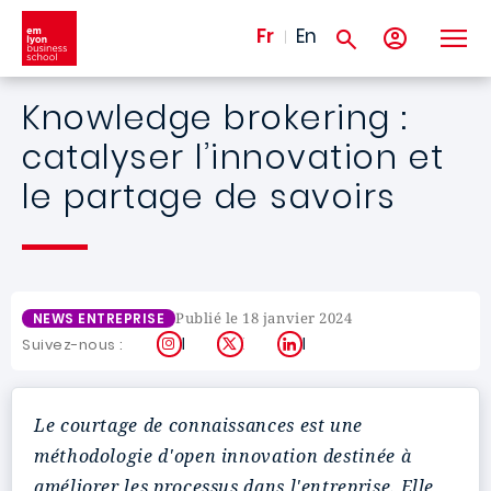
Aller au contenu principal
Fr
En
Knowledge brokering :
catalyser l’innovation et
le partage de savoirs
Publié le 18 janvier 2024
NEWS ENTREPRISE
Instagram
X
LinkedIn
Suivez-nous :
Le courtage de connaissances est une
méthodologie d'open innovation destinée à
améliorer les processus dans l'entreprise. Elle