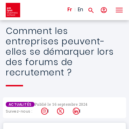
Aller au contenu principal
Fr
En
Comment les
entreprises peuvent-
elles se démarquer lors
des forums de
recrutement ?
Publié le 16 septembre 2024
ACTUALITÉS
Instagram
X
LinkedIn
Suivez-nous :