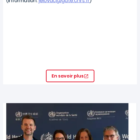
(Information:
jelovac@gate.cnrs.fr
)
En savoir plus
Image