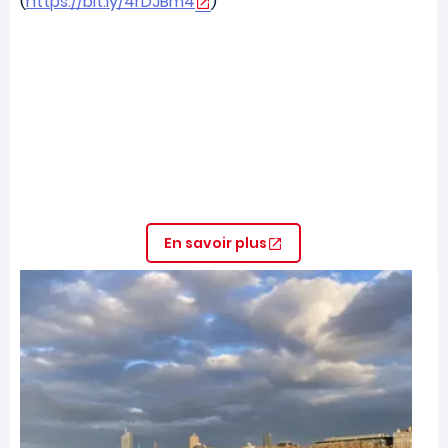
(
https://bit.ly/4rDJBm4
)
En savoir plus
Image