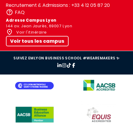
Recrutement & Admissions : +33 4 12 05 87 20
FAQ
Adresse Campus Lyon
144 av. Jean Jaurès, 69007 Lyon
Voir l'itinéraire
Voir tous les campus
SUIVEZ EMLYON BUSINESS SCHOOL #WEAREMAKERS ✨
IMAGE
IMAGE
IMAGE
IMAGE