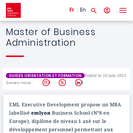
Aller au contenu principal
Fr
En
Master of Business
Administration
Publié le 20 juin 2023
GUIDES ORIENTATION ET FORMATION
Instagram
X
LinkedIn
Suivez-nous :
EML Executive Development propose un MBA
labellisé
emlyon
Business School (N°8 en
Europe), diplôme de niveau 1 axé sur le
développement personnel permettant aux