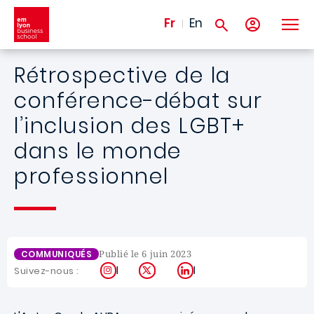
Aller au contenu principal
Fr
En
Rétrospective de la
conférence-débat sur
l’inclusion des LGBT+
dans le monde
professionnel
Publié le 6 juin 2023
COMMUNIQUÉS
Instagram
X
LinkedIn
Suivez-nous :