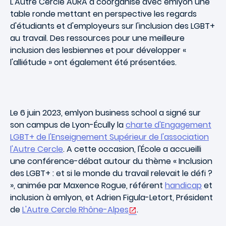
L'Autre Cercle AURA a coorganisé avec emlyon une
table ronde mettant en perspective les regards
d'étudiants et d'employeurs sur l'inclusion des LGBT+
au travail. Des ressources pour une meilleure
inclusion des lesbiennes et pour développer «
l'alliétude » ont également été présentées.
Le 6 juin 2023, emlyon business school a signé sur
son campus de Lyon-Écully la
charte d'Engagement
LGBT+ de l'Enseignement Supérieur de l'association
l'Autre Cercle
. A cette occasion, l'École a accueilli
une conférence-débat autour du thème « Inclusion
des LGBT+ : et si le monde du travail relevait le défi ?
», animée par Maxence Rogue, référent
handicap
et
inclusion à emlyon, et Adrien Figula-Letort, Président
de
L'Autre Cercle Rhône-Alpes
.