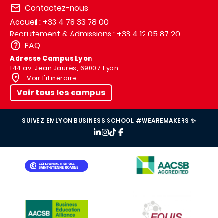
Contactez-nous
Accueil : +33 4 78 33 78 00
Recrutement & Admissions : +33 4 12 05 87 20
FAQ
Adresse Campus Lyon
144 av. Jean Jaurès, 69007 Lyon
Voir l'itinéraire
Voir tous les campus
SUIVEZ EMLYON BUSINESS SCHOOL #WEAREMAKERS ✨
IMAGE
IMAGE
IMAGE
IMAGE