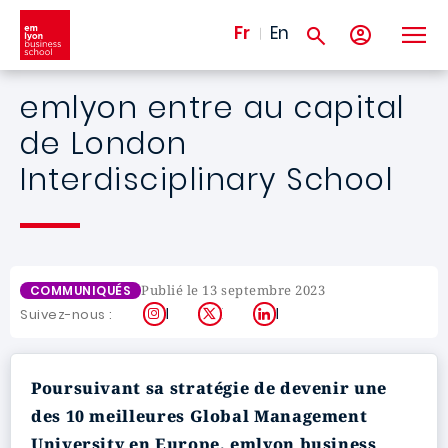
Aller au contenu principal
Fr
En
emlyon entre au capital
de London
Interdisciplinary School
Publié le 13 septembre 2023
COMMUNIQUÉS
Instagram
X
LinkedIn
Suivez-nous :
Poursuivant sa stratégie de devenir une
des 10 meilleures Global Management
University en Europe, emlyon business