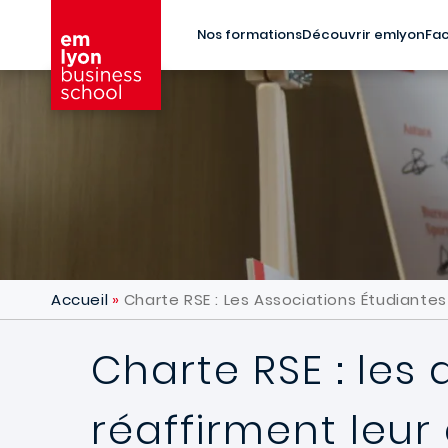
Aller au contenu principal
Nos formations
Découvrir emlyon
Fac
Accueil
Charte RSE : Les Associations Étudiant
Charte RSE : les
réaffirment leu