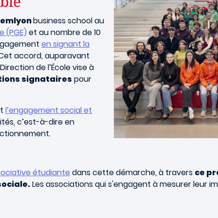
able
emlyon
business school au
e (PGE)
et au nombre de 10
engagement
en signant la
Cet accord, auparavant
irection de l’École vise à
tions signataires
pour
et
l’engagement social et
tés, c’est-à-dire en
nctionnement.
ssociative étudiante
dans cette démarche, à travers
ce pr
sociale.
Les associations qui s'engagent à mesurer leur im