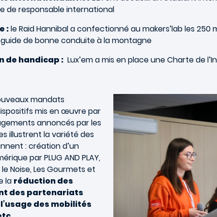
e de responsable international
e :
le Raid Hannibal a confectionné au makers’lab les 250 m
 un guide de bonne conduite à la montagne
n de handicap :
Lux’em a mis en place une Charte de l’In
nouveaux mandats
dispositifs mis en œuvre par
gagements annoncés par les
 illustrent la variété des
ennent : création d’un
umérique par PLUG AND PLAY,
 le Noise, Les Gourmets et
e la
réduction des
t des partenariats
 l’usage des mobilités
etc.