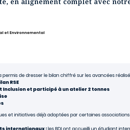
te, en alignement complet avec notre
al et Environnemental
a permis de dresser le bilan chiffré
sur les avancées réalis
ilan RSE
t Inclusion et participé à un atelier 2 tonnes
ise
es
ques et initiatives déjà adoptées par certaines associations
ts internationaux :
les BDI ont accueilli un étudiant int