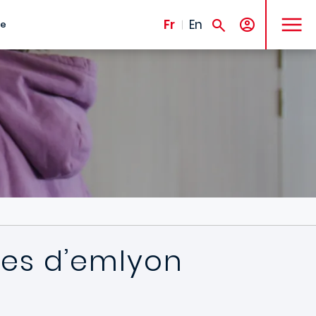
MENU
Fr
En
te
tes d’emlyon