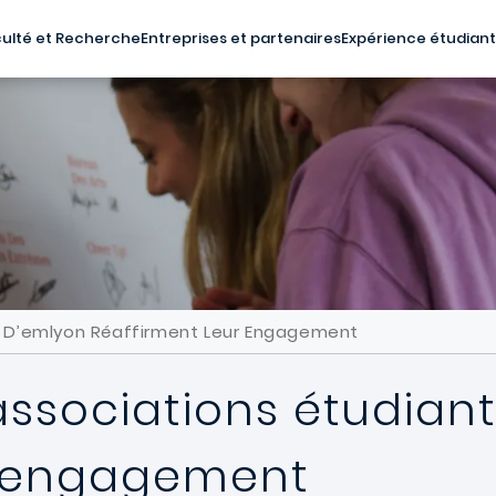
ulté et Recherche
Entreprises et partenaires
Expérience étudian
es D’emlyon Réaffirment Leur Engagement
 associations étudian
r engagement