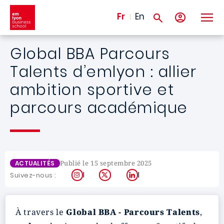
Aller au contenu principal
Fr
En
Global BBA Parcours
Talents d’emlyon : allier
ambition sportive et
parcours académique
Publié le 15 septembre 2025
ACTUALITÉS
Instagram
X
LinkedIn
Suivez-nous :
À travers le
Global BBA - Parcours Talents
,