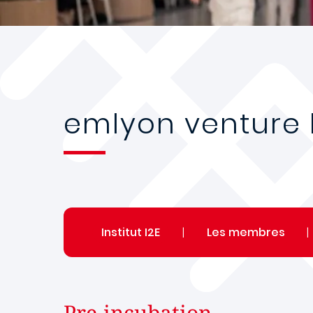
emlyon venture 
Institut I2E
|
Les membres
|
Pre-incubation