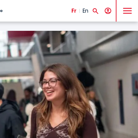
MENU
Fr
En
te