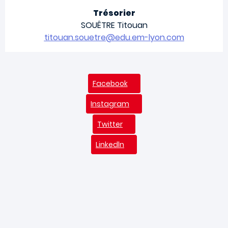
Trésorier
SOUÊTRE Titouan
titouan.souetre@edu.em-lyon.com
Facebook
Instagram
Twitter
Linkedln