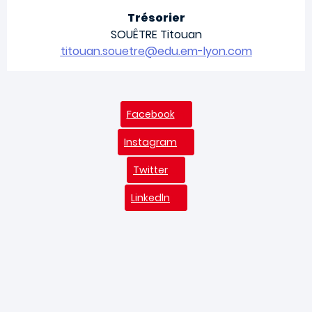
Trésorier
SOUÊTRE Titouan
titouan.souetre@edu.em-lyon.com
Facebook
Instagram
Twitter
Linkedln