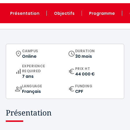
Présentation
Objectifs
Programme
CURRICULUM
CAMPUS
DURATION
Online
30 mois
EXPERIENCE
PRIX HT
REQUIRED
44 000 €
7 ans
CURRICULUM
LANGUAGE
FUNDING
Français
CPF
Présentation