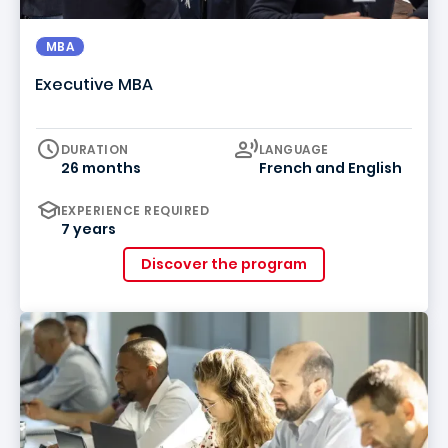
MBA
Executive MBA
Curriculum
DURATION
LANGUAGE
26 months
French
and
English
EXPERIENCE REQUIRED
7 years
Discover the program