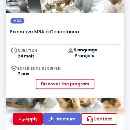
MBA
Executive MBA à Casablanca
Curriculum
Language
DURATION
Français
24 mois
EXPERIENCE REQUIRED
7 ans
Discover the program
Apply
Brochure
Contact
VAE