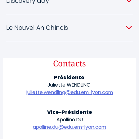
Discovery day
Le Nouvel An Chinois
Contacts
Présidente
Juliette WENDLING
juliette.wendling@edu.em-lyon.com
Vice-Présidente
Apolline DU
apolline.du@edu.em-lyon.com