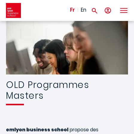
Aller au contenu principal
Fr
En
OLD Programmes
Masters
emlyon
business school
propose des