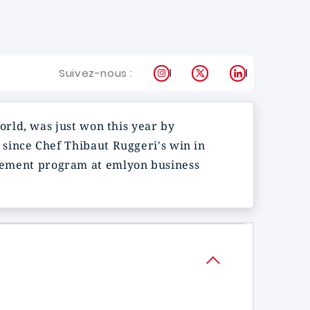
Instagram
X
LinkedIn
Suivez-nous :
orld, was just won this year by
ry since Chef Thibaut Ruggeri's win in
agement program
at
emlyon
business