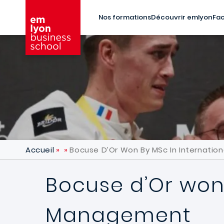
Aller au contenu principal
Nos formations
Découvrir emlyon
Fac
Accueil
Bocuse D’Or Won By MSc In Internatio
Bocuse d’Or won 
Management