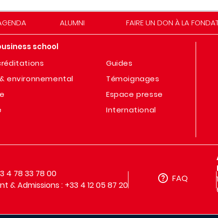
AGENDA
ALUMNI
FAIRE UN DON À LA FONDA
business school
réditations
Guides
& environnemental
Témoignages
te
Espace presse
e
International
33 4 78 33 78 00
FAQ
t & Admissions : +33 4 12 05 87 20