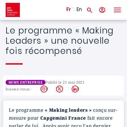
Aller au contenu principal
Fr
En
Le programme « Making
Leaders » une nouvelle
fois récompensé
Publié le 21 mai 2021
NEWS ENTREPRISE
Instagram
X
LinkedIn
Suivez-nous :
Le programme
« Making leaders »
conçu sur-
mesure pour
Capgemini France
fait encore
parler de lui…Après avoir reçu l'an dernier