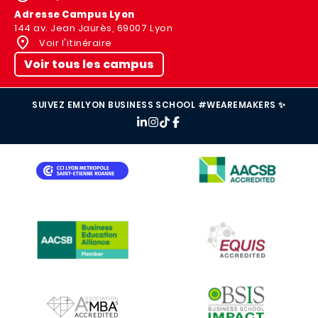
Adresse Campus Lyon
144 av. Jean Jaurès, 69007 Lyon
Voir l'itinéraire
Voir tous les campus
SUIVEZ EMLYON BUSINESS SCHOOL #WEAREMAKERS ✨
IMAGE
IMAGE
IMAGE
IMAGE
IMAGE
IMAGE