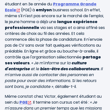
étudiant en 3e année du
Programme Grande
Ecole
(PGE) à
emlyon
business school. En effet,
même s'il n'est pas encore sur le marché de l'emploi,
le jeune homme a déjà une
longue expérience
professionnelle
via ses stages et a ainsi affiné ses
critères de choix au fil des années. Et cela
commence dès la phase de candidature. Il n'envoie
pas de CV sans avoir fait quelques vérifications au
préalable. En ligne et grâce au bouche-à-oreille, il
contrôle que l'organisation sélectionnée
partage
ses valeurs
.
« Je m'informe sur la
culture
d'entreprise
et le
bien-être des collaborateurs
. Il
m'arrive aussi de contacter des personnes en
poste pour avoir des informations. Si les retours
sont bons, je candidate »
, détaille-t-il.
Même constat chez Victor, également étudiant au
sein du
PGE
. Il termine son cursus cet été :
« Je
m'assure dans un premier temps que les missions