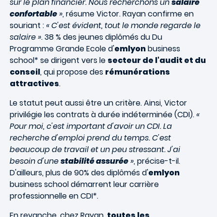
sur le plan financier. Nous recherchons un
salaire
confortable
»
, résume Victor. Rayan confirme en
souriant :
« C'est évident, tout le monde regarde le
salaire »
. 38 % des jeunes diplômés du Du
Programme Grande Ecole d'
emlyon
business
school* se dirigent vers le
secteur de l'audit et du
conseil
, qui propose des
rémunérations
attractives
.
Le statut peut aussi être un critère. Ainsi, Victor
privilégie les contrats à durée indéterminée (CDI).
«
Pour moi, c'est important d'avoir un CDI. La
recherche d'emploi prend du temps. C'est
beaucoup de travail et un peu stressant. J'ai
besoin d'une
stabilité assurée
»
, précise-t-il.
D'ailleurs, plus de 90% des diplômés d'
emlyon
business school démarrent leur carrière
professionnelle en CDI*.
En revanche, chez Rayan,
toutes les