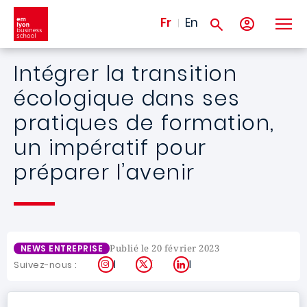
Aller au contenu principal
Fr
En
Intégrer la transition
écologique dans ses
pratiques de formation,
un impératif pour
préparer l’avenir
Publié le 20 février 2023
NEWS ENTREPRISE
Instagram
X
LinkedIn
Suivez-nous :