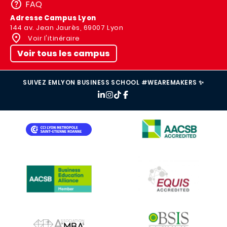
FAQ
Adresse Campus Lyon
144 av. Jean Jaurès, 69007 Lyon
Voir l'itinéraire
Voir tous les campus
SUIVEZ EMLYON BUSINESS SCHOOL #WEAREMAKERS ✨
IMAGE
IMAGE
IMAGE
IMAGE
IMAGE
IMAGE