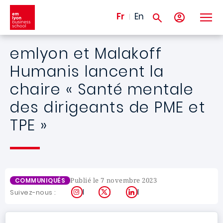
Aller au contenu principal
Fr
En
emlyon et Malakoff
Humanis lancent la
chaire « Santé mentale
des dirigeants de PME et
TPE »
Publié le 7 novembre 2023
COMMUNIQUÉS
Instagram
X
LinkedIn
Suivez-nous :