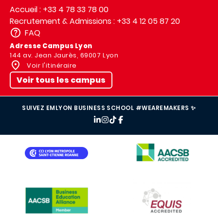
Accueil : +33 4 78 33 78 00
Recrutement & Admissions : +33 4 12 05 87 20
FAQ
Adresse Campus Lyon
144 av. Jean Jaurès, 69007 Lyon
Voir l'itinéraire
Voir tous les campus
SUIVEZ EMLYON BUSINESS SCHOOL #WEAREMAKERS ✨
IMAGE
IMAGE
IMAGE
IMAGE