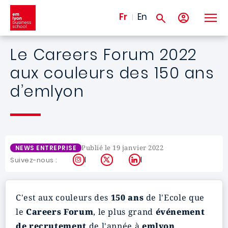
Aller au contenu principal
Fr
En
Le Careers Forum 2022
aux couleurs des 150 ans
d’emlyon
Publié le 19 janvier 2022
NEWS ENTREPRISE
Instagram
X
LinkedIn
Suivez-nous :
C'est aux couleurs des
150 ans
de l'Ecole que
le
Careers Forum
, le plus grand
événement
de recrutement
de l'année à
emlyon