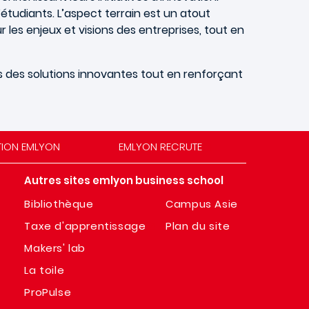
d’étudiants. L’aspect terrain est un atout
les enjeux et visions des entreprises, tout en
s des solutions innovantes tout en renforçant
TION EMLYON
EMLYON RECRUTE
Autres sites emlyon business school
Bibliothèque
Campus Asie
Taxe d'apprentissage
Plan du site
Makers' lab
La toile
ProPulse