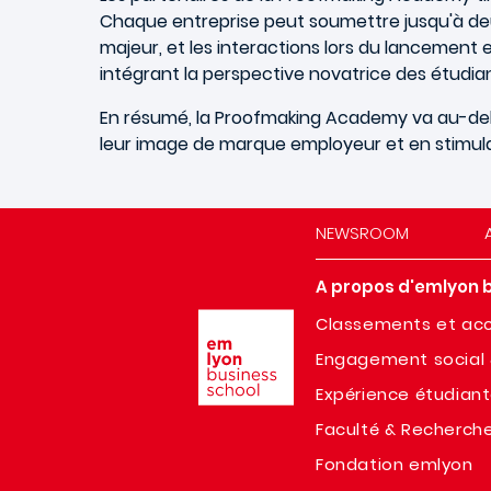
Chaque entreprise peut soumettre jusqu'à d
majeur, et les interactions lors du lancement 
intégrant la perspective novatrice des étudian
En résumé, la Proofmaking Academy va au-delà 
leur image de marque employeur et en stimulan
NEWSROOM
A propos d'emlyon 
Image
Classements et acc
Engagement social 
Expérience étudian
Faculté & Recherch
Fondation emlyon