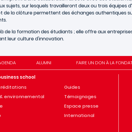
eux
sujets, sur lesquels travailleront deux ou trois équipes 
et de la clôture permettent des échanges authentiques sur 
ts.
de la formation des étudiants ; elle offre aux entreprise
t leur culture d'innovation.
AGENDA
ALUMNI
FAIRE UN DON À LA FONDA
business school
réditations
Guides
& environnemental
Témoignages
te
Espace presse
e
International