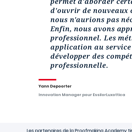
permet d'aborder cert
d'ouvrir de nouveaux 
nous n'aurions pas né
Enfin, nous avons appr
professionnel. Les mé
application au service
développer des compéte
professionnelle
.
Yann Depoorter
Innovation Manager pour EssilorLuxottica
Les partenaires de la Proofmaking Academy tiren