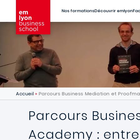
Aller au contenu principal
Nos formations
Découvrir emlyon
Fac
Accueil
Parcours Business Mediation et Proofma
Parcours Busine
Academy : entre 