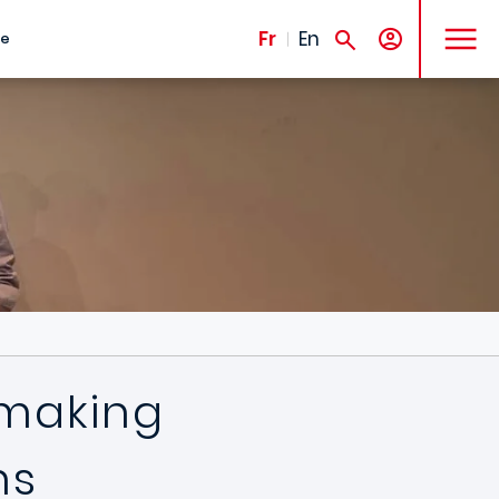
MENU
Fr
En
te
fmaking
ns