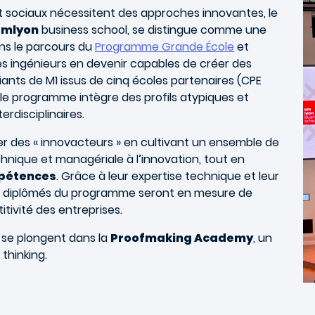
 sociaux nécessitent des approches innovantes, le
emlyon
business school, se distingue comme une
ans le parcours du
Programme Grande École
et
des ingénieurs en devenir capables de créer des
iants de M1 issus de cinq écoles partenaires (CPE
), le programme intègre des profils atypiques et
erdisciplinaires.
r des « innovacteurs » en cultivant un ensemble de
hnique et managériale à l’innovation, tout en
mpétences
.
Grâce à leur expertise technique et leur
es diplômés du programme seront en mesure de
ivité des entreprises.
s se plongent dans la
Proofmaking Academy
, un
thinking.