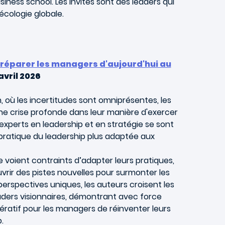
iness school. Les invités sont des leaders qui
écologie globale.
préparer les managers d'aujourd'hui au
 avril 2026
 où les incertitudes sont omniprésentes, les
ne crise profonde dans leur manière d'exercer
 experts en leadership et en stratégie se sont
 pratique du leadership plus adaptée aux
e voient contraints d’adapter leurs pratiques,
vrir des pistes nouvelles pour surmonter les
erspectives uniques, les auteurs croisent les
aders visionnaires, démontrant avec force
mpératif pour les managers de réinventer leurs
.