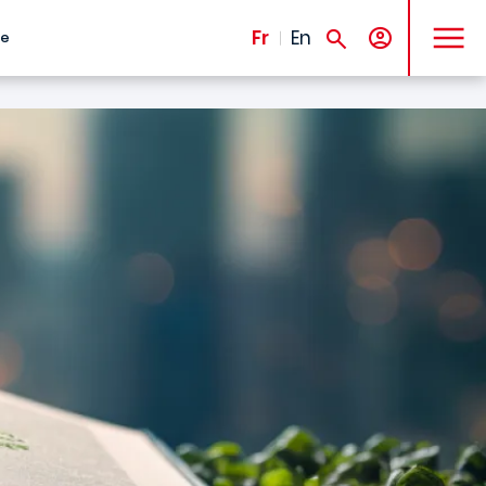
MENU
Fr
En
te