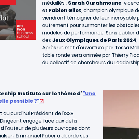
médaillés :
Sarah Ourahmoune
, vice
et
Fabien Gilot
, champion olympique de
viendront témoigner de leur incroyable p
autrement pour surmonter les obstacles
modèles de performance. Sans oublier de
des
Jeux Olympiques de Paris 2024
,
Après un mot d'ouverture par Tessa Melko
table ronde sera animée par Thierry Pic
du collectif de chercheurs du Leadership 
ship Institute sur le thème d'
"Une
lle possible ?"
t aujourd'hui Président de l'ISSB
. Dirigeant engagé face aux défis
si l'auteur de plusieurs ouvrages dont
 Paulsen. Emmanuel Faber a abordé ses