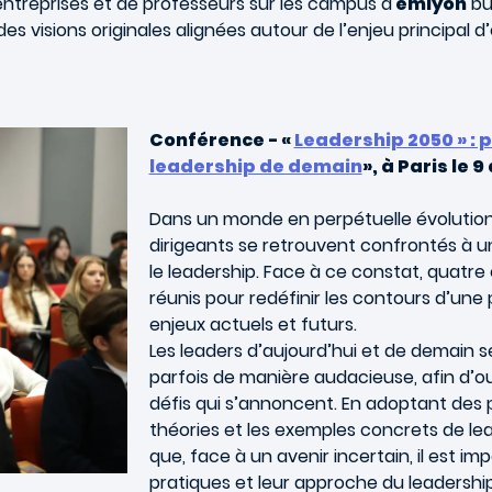
'entreprises et de professeurs sur les campus d'
emlyon
bus
 visions originales alignées autour de l’enjeu principal d’
Conférence - «
Leadership 2050 » : 
leadership de demain
», à Paris le 9
Dans un monde en perpétuelle évolution,
dirigeants se retrouvent confrontés à u
le leadership. Face à ce constat, quatre
réunis pour redéfinir les contours d’une
enjeux actuels et futurs.
Les leaders d’aujourd’hui et de demain s
parfois de manière audacieuse, afin d’ou
défis qui s’annoncent. En adoptant des p
théories et les exemples concrets de le
que, face à un avenir incertain, il est i
pratiques et leur approche du leadership