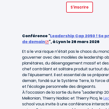
S'inscrire
Conférence "
Leadership Cap 2050 ! Se p
de demain
", à Lyon le 26 mars 2026
Et si le vrai risque n’était pas le chaos du mo
gouverner avec des modèles de leadership obso
planétaires, du désengagement massif et des d
chef contrôlant et solitaire produit surtout du
de l’épuisement. Il est essentiel de se prépare
demain, fondé sur le Système Terre, la force du
et l’écologie personnelle des dirigeants.
À l’occasion de la sortie du livre "Leadership 
Melkonian, Thierry Nadisic et Thierry Picq, le
Lea
school vous invite à une conférence interact