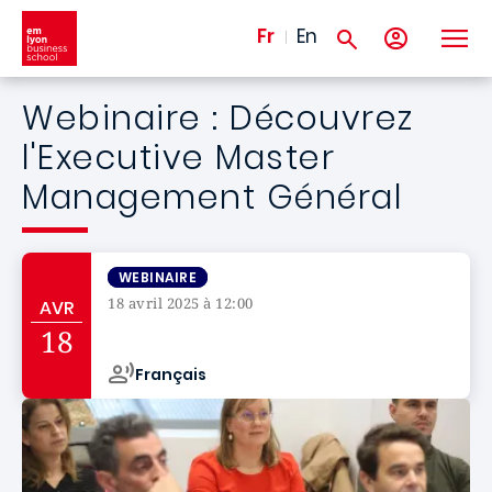
Aller au contenu principal
Fr
En
Webinaire : Découvrez
l'Executive Master
Management Général
WEBINAIRE
18 avril 2025 à 12:00
AVR
Campus de
18
Français