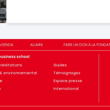
AGENDA
ALUMNI
FAIRE UN DON À LA FONDA
business school
réditations
Guides
& environnemental
Témoignages
te
Espace presse
e
International