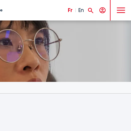
MENU
Fr
En
te