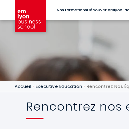
Aller au contenu principal
Nos formations
Découvrir emlyon
Fac
Accueil
Executive Education
Rencontrez Nos Éq
Rencontrez nos 