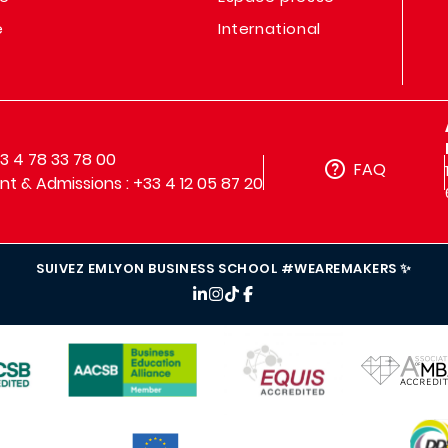
e
International
33 4 78 33 78 00
FAQ
t & Admissions : +33 4 12 05 87 20
SUIVEZ EMLYON BUSINESS SCHOOL #WEAREMAKERS ✨
IMAGE
IMAGE
IMAGE
IMAG
IMAGE