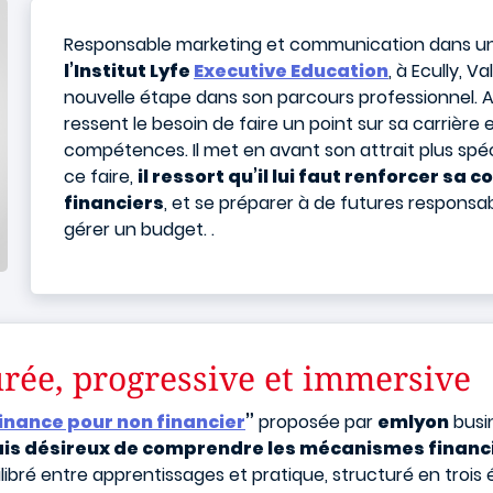
Responsable marketing et communication dans un 
l’Institut Lyfe
Executive Education
, à Ecully, 
nouvelle étape dans son parcours professionnel. Av
ressent le besoin de faire un point sur sa carrière 
compétences. Il met en avant son attrait plus spéc
ce faire,
il ressort qu’il lui faut renforcer sa
financiers
, et se préparer à de futures respons
gérer un budget.
.
rée, progressive et immersive
inance pour non financier
”
proposée par
emlyon
busi
is désireux de comprendre les mécanismes financie
libré entre apprentissages et pratique, structuré en trois 