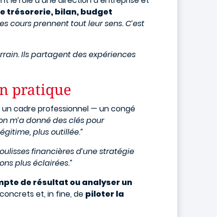
nt le rôle d’une direction d’entreprise et
e trésorerie, bilan, budget
Les cours prennent tout leur sens. C’est
rrain. Ils partagent des expériences
n pratique
s un cadre professionnel — un congé
ion m’a donné des clés pour
gitime, plus outillée.”
ulisses financières d’une stratégie
ns plus éclairées.”
ompte de résultat ou analyser un
concrets et, in fine, de
piloter la