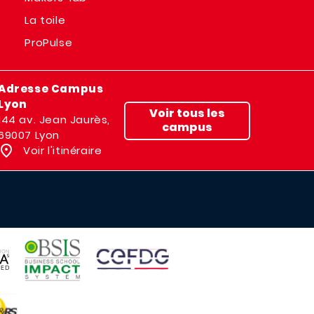
La toile
ProPulse
Adresse Campus
Lyon
Voir tous les
144 av. Jean Jaurès,
campus
69007 Lyon
Voir l'itinéraire
IMAGE
IMAGE
E