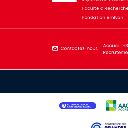
Faculté & Recherch
Fondation emlyon
Accueil : +
Contactez-nous
Recrutemen
IMAGE
IMAGE
IMAGE