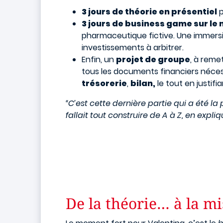
3 jours de théorie en présentiel
p
3 jours de business game sur l
pharmaceutique fictive. Une immersi
investissements à arbitrer.
Enfin, un
projet de groupe
, à reme
tous les documents financiers nécessa
trésorerie
,
bilan,
le tout en justif
“C’est cette dernière partie qui a été l
fallait tout construire de A à Z, en exp
De la théorie… à la mi