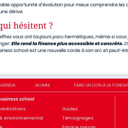
itable opportunité d’évolution pour mieux comprendre les 
une dérive.
ui hésitent ?
hiffres vous ont toujours paru hermétiques, même si vous 
nger.
Elle rend la finance plus accessible et concrète.
On
iness school est une nouvelle corde à son arc et peut-êt
AGENDA
ALUMNI
FAIRE UN DON À LA FONDA
business school
réditations
Guides
& environnemental
Témoignages
te
Espace presse