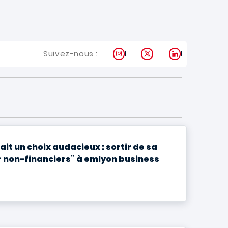
Instagram
X
LinkedIn
Suivez-nous :
t un choix audacieux : sortir de sa
r non-financiers” à emlyon business