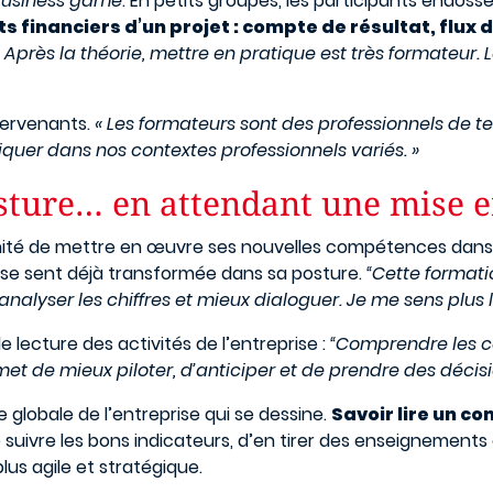
usiness game
. En petits groupes, les participants endosse
 financiers d’un projet : compte de résultat, flux d
. Après la théorie, mettre en pratique est très formateur. 
ntervenants.
« Les formateurs sont des professionnels de te
iquer dans nos contextes professionnels variés. »
ture… en attendant une mise e
tunité de mettre en œuvre ses nouvelles compétences dan
e se sent déjà transformée dans sa posture.
“Cette format
alyser les chiffres et mieux dialoguer. Je me sens plus lé
le lecture des activités de l’entreprise :
“Comprendre les co
t de mieux piloter, d’anticiper et de prendre des décisio
e globale de l’entreprise qui se dessine.
Savoir lire un c
 suivre les bons indicateurs, d’en tirer des enseignements 
us agile et stratégique.