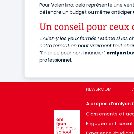
Pour Valentina, cela représente une vér
défendre un budget ou même anticiper 
Un conseil pour ceux q
«
Allez-y les yeux fermés ! Même si les c
cette formation peut vraiment tout cha
“Finance pour non financier”
emlyon
bus
professionnel.
NEWSROOM
A propos d'emlyon 
Image
Classements et acc
Engagement social 
Expérience étudian