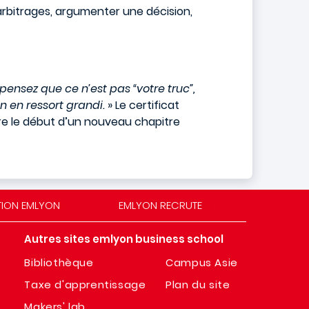
arbitrages, argumenter une décision,
pensez que ce n’est pas “votre truc”,
 en ressort grandi.
» Le certificat
re le début d’un nouveau chapitre
TION EMLYON
EMLYON RECRUTE
Autres sites emlyon business school
Bibliothèque
Campus Asie
Taxe d'apprentissage
Plan du site
Makers' lab