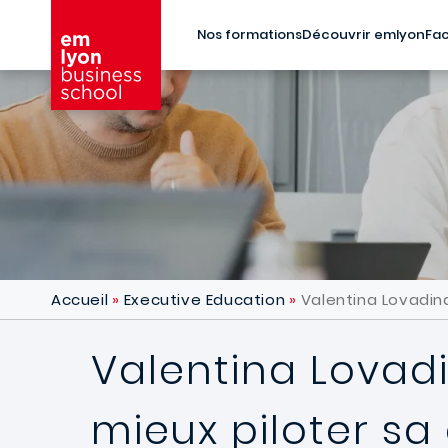
Aller au contenu principal
Nos formations
Découvrir emlyon
Fac
Accueil
Executive Education
Valentina Lovadina
Valentina Lovad
mieux piloter sa 