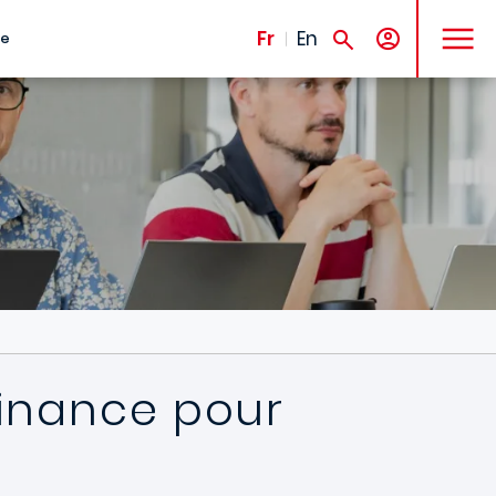
MENU
Fr
En
te
finance pour